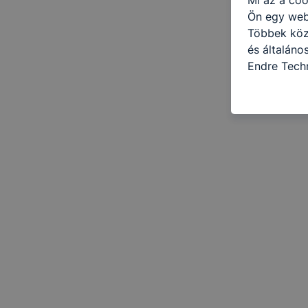
Ön egy web
Többek közö
és általán
Endre Tech
információ 
felméréséve
így megtudh
ismét meglá
tudja kika
beállításán
automatikus
Felhívjuk f
folyamatai
megakadályo
lesznek kép
tervezettől