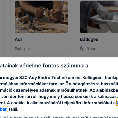
Ács
Bádogos
Építőipar
Építőipar
Tovább
Tovább
atainak védelme fontos számunkra
ármegyei SZC Ady Endre Technikum és Kollégium honlap
formájában információkat tárol az Ön böngészésre használ
rmációk személyes adatnak minősülhetnek. Az alábbiakb
van dönteni arról, hogy mely típusú cookie-k alkalmazásá
ni. A cookie-k alkalmazásáról teljeskörű információkat a
óban
talál.
kie? A cookie egy kis fájl, amely akkor kerül a számítógép