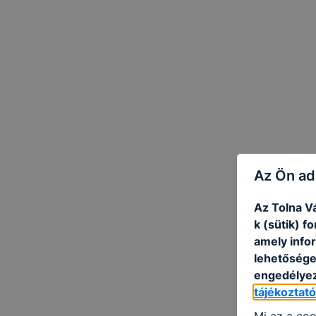
Az Ön ad
Az Tolna V
k (sütik) 
amely info
lehetősége 
engedélyez
tájékoztat
Mi az a coo