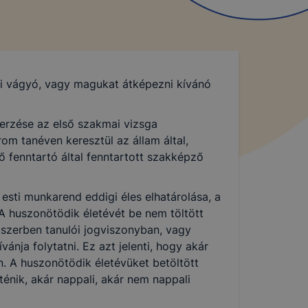
ni vágyó, vagy magukat átképezni kívánó
erzése az első szakmai vizsga
om tanéven keresztül az állam által,
 fenntartó által fenntartott szakképző
sti munkarend eddigi éles elhatárolása, a
A huszonötödik életévét be nem töltött
dszerben tanulói jogviszonyban, vagy
ánja folytatni. Ez azt jelenti, hogy akár
n. A huszonötödik életévüket betöltött
énik, akár nappali, akár nem nappali