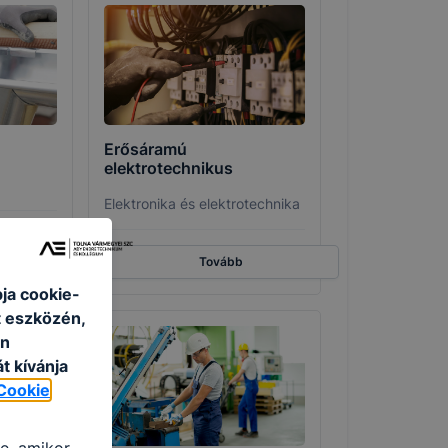
Erősáramú
elektrotechnikus
Elektronika és elektrotechnika
Tovább
ja cookie-
t eszközén,
an
t kívánja
Cookie
re, amikor