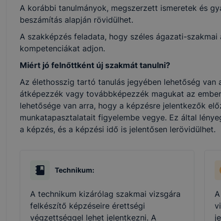
A korábbi tanulmányok, megszerzett ismeretek és gya
beszámítás alapján rövidülhet.
A szakképzés feladata, hogy széles ágazati-szakmai al
kompetenciákat adjon.
Miért jó felnőttként új szakmát tanulni?
Az élethosszig tartó tanulás jegyében lehetőség van a
átképezzék vagy továbbképezzék magukat az ember
lehetősége van arra, hogy a képzésre jelentkezők elő
munkatapasztalatait figyelembe vegye. Ez által lénye
a képzés, és a képzési idő is jelentősen lerövidülhet.
Technikum:
A technikum kizárólag szakmai vizsgára
A
felkészítő képzéseire érettségi
v
végzettséggel lehet jelentkezni. A
j