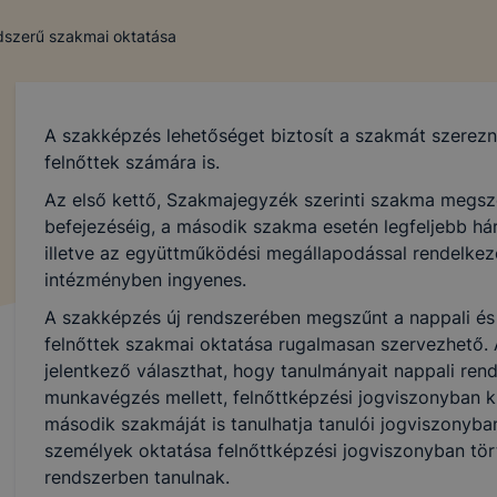
ndszerű szakmai oktatása
A szakképzés lehetőséget biztosít a szakmát szerez
felnőttek számára is.
Az első kettő, Szakmajegyzék szerinti szakma megsz
befejezéséig, a második szakma esetén legfeljebb hár
illetve az együttműködési megállapodással rendelkező
intézményben ingyenes.
A szakképzés új rendszerében megszűnt a nappali és e
felnőttek szakmai oktatása rugalmasan szervezhető. 
jelentkező választhat, hogy tanulmányait nappali ren
munkavégzés mellett, felnőttképzési jogviszonyban kív
második szakmáját is tanulhatja tanulói jogviszonyba
személyek oktatása felnőttképzési jogviszonyban tört
rendszerben tanulnak.