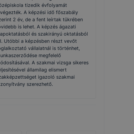
özépiskola tizedik évfolyamát
lvégezték. A képzési idő főszabály
zerint 2 év, de a fent leírtak tükrében
övidebb is lehet. A képzés ágazati
lapoktatásból és szakirányú oktatásból
ll. Utóbbi a képzésben részt vevőt
oglalkoztató vállalatnál is történhet,
unkaszerződése megfelelő
ódosításával. A szakmai vizsga sikeres
eljesítésével államilag elismert
zakképzettséget igazoló szakmai
izonyítvány szerezhető.