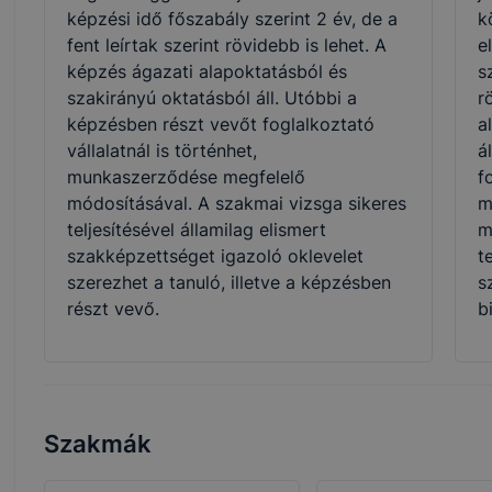
képzési idő főszabály szerint 2 év, de a
k
fent leírtak szerint rövidebb is lehet. A
e
képzés ágazati alapoktatásból és
s
szakirányú oktatásból áll. Utóbbi a
r
képzésben részt vevőt foglalkoztató
a
vállalatnál is történhet,
á
munkaszerződése megfelelő
f
módosításával. A szakmai vizsga sikeres
m
teljesítésével államilag elismert
m
szakképzettséget igazoló oklevelet
t
szerezhet a tanuló, illetve a képzésben
s
részt vevő.
b
Szakmák