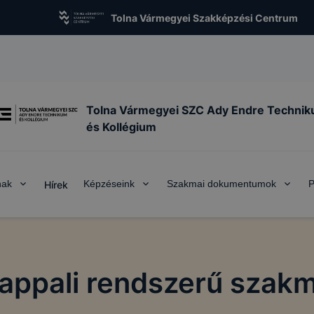
Tolna Vármegyei Szakképzési Centrum
Tolna Vármegyei SZC Ady Endre Techni
és Kollégium
nak
Képzéseink
Szakmai dokumentumok
P
Hírek
nappali rendszerű szakm