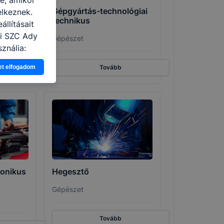
Gépgyártás-technológiai
elkeznek.
technikus
llításait
ei SZC Ady
Gépészet
ználja:
pot -annak
et elfogadom
Tovább
eginkább,
lményt, ha
ti és hogyan
 a cookie-k
t
thatók.
tóságának és
mazásának
 nem
onikus
Hegesztő
 a honlap a
Gépészet
Tovább