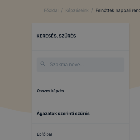
/
/
Főoldal
Képzéseink
Felnőttek nappali re
KERESÉS, SZŰRÉS
Összes képzés
Ágazatok szerinti szűrés
Építőipar