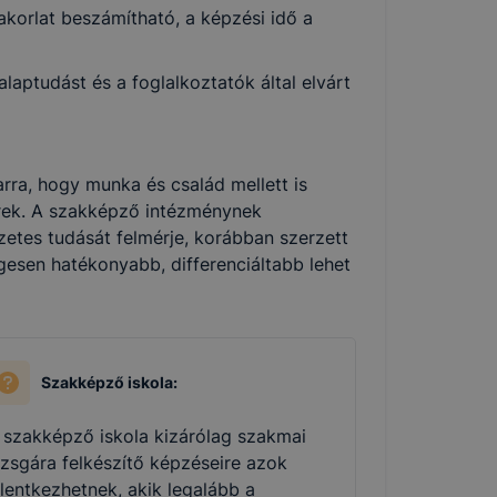
korlat beszámítható, a képzési idő a
aptudást és a foglalkoztatók által elvárt
rra, hogy munka és család mellett is
ek. A szakképző intézménynek
zetes tudását felmérje, korábban szerzett
gesen hatékonyabb, differenciáltabb lehet
Szakképző iskola:
 szakképző iskola kizárólag szakmai
izsgára felkészítő képzéseire azok
elentkezhetnek, akik legalább a