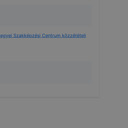
 a cookie-k
t
thatók.
tóságának és
mazásának
egyei Szakképzési Centrum közzétételi
 nem
 a honlap a