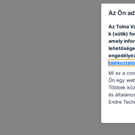
Az Ön ad
Az Tolna V
k (sütik) 
amely info
lehetősége 
engedélyez
tájékoztat
Mi az a coo
Ön egy web
Többek közö
és általán
Endre Tech
információ 
felméréséve
így megtudh
ismét meglá