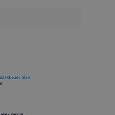
 szakképesítése
nt
lének rendje