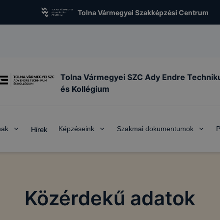
Tolna Vármegyei Szakképzési Centrum
Tolna Vármegyei SZC Ady Endre Techni
és Kollégium
nak
Képzéseink
Szakmai dokumentumok
P
Hírek
Közérdekű adatok