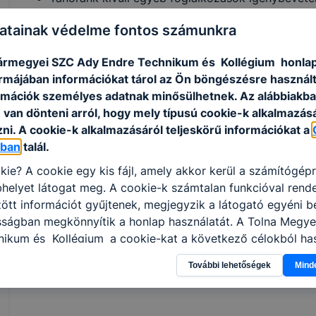
A beiratkozásra meghatározott idő, a fenntartó á
atainak védelme fontos számunkra
száma
A térítési díj és a tandíj mértéke, az igénybe ve
ármegyei SZC Ady Endre Technikum és Kollégium honlap
jogosultsági és igénylési feltételeit is
formájában információkat tárol az Ön böngészésre használ
A szakképző intézménnyel kapcsolatos - nyilváno
rmációk személyes adatnak minősülhetnek. Az alábbiakb
vizsgálatok, ellenőrzések felsorolása, ideje
van dönteni arról, hogy mely típusú cookie-k alkalmazásá
A tanulók, illetve a képzésben részt vevő személy
ni. A cookie-k alkalmazásáról teljeskörű információkat a
évfolyamismétlésével kapcsolatos adatok
óban
talál.
Tanulmányok alatti vizsgák tervezett időpontjai 
Házi feladat adásával kapcsolatos korlátozások
kie? A cookie egy kis fájl, amely akkor kerül a számítógép
Tanulmányok alatt szervezhető vizsgák
helyet látogat meg. A cookie-k számtalan funkcióval rend
Éves tanulói foglalkozási terv
tt információt gyűjtenek, megjegyzik a látogató egyéni beá
Igazgatói pályázat
osságban megkönnyítik a honlap használatát. A Tolna Megy
Szakképző intézményi külső értékelés - Összegző
nikum és Kollégium
a cookie-kat a következő célokból has
gyűjtése azzal kapcsolatban, hogyan használja Ön a honla
A további vonatkozó információk megtalálhatók a T
További lehetőségek
Mind
l, hogy a honlap melyik részeit látogatja, vagy használja l
közzétételi listáján.
atjuk, hogyan biztosítsunk Önnek még jobb felhasználói é
togatja oldalunkat, honlap fejlesztése. Hogyan ellenőrizhe