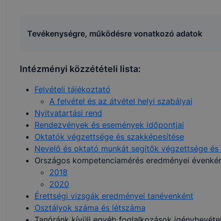
Tevékenységre, működésre vonatkozó adatok
Intézményi közzétételi lista:
Felvételi tájékoztató
A felvétel és az átvétel helyi szabályai
Nyitvatartási rend
Rendezvények és események időpontjai
Oktatók végzettsége és szakképesítése
Nevelő és oktató munkát segítők végzettsége és
Országos kompetenciamérés eredményei évenké
2018
2020
Érettségi vizsgák eredményei tanévenként
Osztályok száma és létszáma
Tanóránk kívüli egyéb foglalkozások igénybevéte