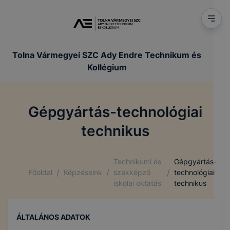
Tolna Vármegyei SZC Ady Endre Technikum és
Kollégium
Gépgyártás-technológiai
technikus
Technikumi és
Gépgyártás-
/
/
/
Főoldal
Képzéseink
szakképző
technológiai
iskolai oktatás
technikus
ÁLTALÁNOS ADATOK