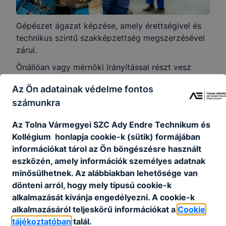
Választható szakmairányok:
Gépészet ágazat képzése, amely érettségivel és
Nem válaszható
technikus szintű szakképzettség megszerzésével
zárul.
KKK/PTT
Önállóan vagy mérnöki irányítással részt vesz
KKK letöltése (pdf)
gépalkatrészek gyártásának tervezésében,
PTT letöltése (pdf)
Az Ön adatainak védelme fontos
gyártásában, gépek, géprendszerek, mechanikus
számunkra
berendezések működtetésében, szerelésében,
Okleveles technikusképzés
karbantartásában és javításában.
Az Tolna Vármegyei SZC Ady Endre Technikum és
Nem
Meghatározza a gyártás technológiai adatait,
Kollégium honlapja cookie-k (sütik) formájában
biztosítja a gyártóeszközök üzemeltetési
információkat tárol az Ön böngészésre használt
feltételeit. Irányítja az általa tervezett gyártási
eszközén, amely információk személyes adatnak
folyamatot. Gyártás közben méréseket,
minősülhetnek. Az alábbiakban lehetősége van
ellenőrzéseket végez, azok eredményét
dönteni arról, hogy mely típusú cookie-k
dokumentálja. Megtervezi a gépek karbantartási
alkalmazását kívánja engedélyezni. A cookie-k
folyamatait és részt vesz azok végrehajtásában.
alkalmazásáról teljeskörű információkat a
Cookie
Robotokat üzemeltet, azok működését felügyeli.
tájékoztatóban
talál.