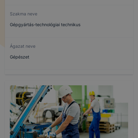
Szakma neve
Gépgyártás-technológiai technikus
Ágazat neve
Gépészet
Szakmajegyzék száma
507151006
Képzés időtartama
5 év