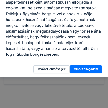
alapértelmezettként automatikusan elfogadja a
alkatrészeket gyárt hagyományos és CNC
cookie-kat, de ezek általában megváltoztathatók.
(számítógép-vezérlésű) szerszámgépeken,
Felhívjuk figyelmét, hogy mivel a cookie-k célja
valamint robotizált megmunkáló cellákon;
honlapunk használhatóságának és folyamatainak
egyszerűbb alkatrészek gyártásához CNC
megkönnyítése vagy lehetővé tétele, a cookie-k
programot ír és tesztel;
alkalmazásának megakadályozása vagy törlése által
megtervezi, irányítja a gyártási
előfordulhat, hogy felhasználóink nem lesznek
folyamatokat és szükség esetén
képesek honlapunk funkcióinak teljes körű
beavatkozik.
használatára, vagy a honlap a tervezettől eltérően
fog működni böngészőjében.
Megosztás
További lehetőségek
Mindet elfogadom