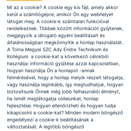
Ajánlott minden fiatal számára, aki szeretne részt
Mi az a cookie? A cookie egy kis fájl, amely akkor
venni új alkatrészek gyártási folyamatának
kerül a számítógépre, amikor Ön egy webhelyet
kialakításában.
látogat meg. A cookie-k számtalan funkcióval
rendelkeznek. Többek között információt gyűjtenek,
megjegyzik a látogató egyéni beállításait és
KOMPETENCIAELVÁRÁS
általánosságban megkönnyítik a honlap használatát.
Kommunikációs- és együttműködési készség,
A Tolna Megyei SZC Ady Endre Technikum és
precizitás, felelősségvállalás, szervezési és
Kollégium
a cookie-kat a következő célokból
irányítási képesség, analitikus gondolkodás.
használja: információ gyűjtése azzal kapcsolatban,
hogyan használja Ön a honlapot -annak
felmérésével, hogy a honlap melyik részeit látogatja,
A SZAKKÉPZETTSÉGGEL RENDELKEZŐ
vagy használja leginkább, így megtudhatjuk, hogyan
biztosítsunk Önnek még jobb felhasználói élményt,
műszaki rajz alapján anyagot választ a
ha ismét meglátogatja oldalunkat, honlap
gyártandó alkatrészhez, számítógép
fejlesztése. Hogyan ellenőrizheti és hogyan tudja
segítségével megtervezi annak gyártását,
kikapcsolni a cookie-kat? Minden modern böngésző
meghatározva az ehhez szükséges
engedélyezi a cookie-k beállításának a
gépeket, eszközöket és technológiai
változtatását. A legtöbb böngésző
paramétereket;