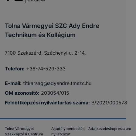
Tolna Vármegyei SZC Ady Endre
Technikum és Kollégium
7100 Szekszárd, Széchenyi u. 2-14.
Telefon:
+36-74-529-333
E-mail:
titkarsag@adyendre.tmszc.hu
OM azonosító:
203054/015
Felnőttképzési nyilvántartás száma:
B/2021/000578
Tolna Vármegyei
Akadálymentesítési
Adatkezelés
Impresszum
Szakképzési Centrum
nyilatkozat