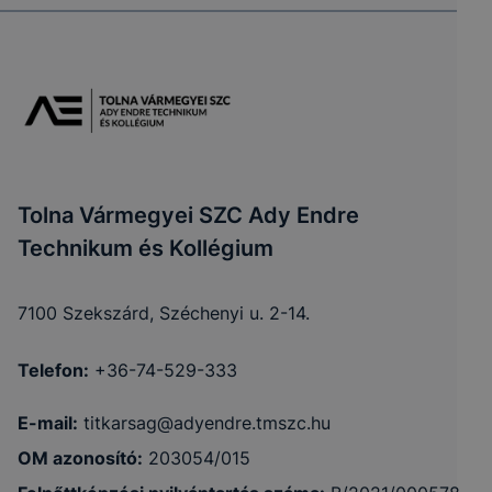
Tolna Vármegyei SZC Ady Endre
Technikum és Kollégium
7100 Szekszárd, Széchenyi u. 2-14.
Telefon:
+36-74-529-333
E-mail:
titkarsag@adyendre.tmszc.hu
OM azonosító:
203054/015