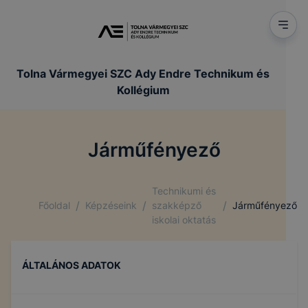
Tolna Vármegyei SZC Ady Endre Technikum és
Kollégium
Járműfényező
Technikumi és
/
/
/
Főoldal
Képzéseink
szakképző
Járműfényező
iskolai oktatás
ÁLTALÁNOS ADATOK