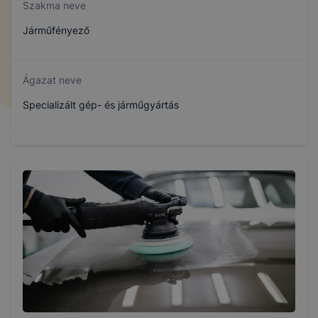
Szakma neve
Járműfényező
Ágazat neve
Specializált gép- és járműgyártás
Szakmajegyzék száma
407161908
Képzés időtartama
3 év
Választható szakmairányok: