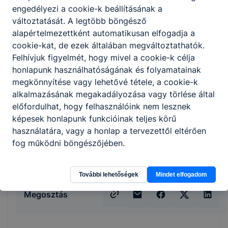
szerszámokat, mérőeszközöket kezel és
engedélyezi a cookie-k beállításának a
karban tart;
változtatását. A legtöbb böngésző
felületbevonást végez kézi és gépi
alapértelmezettként automatikusan elfogadja a
fényező eszközökkel;
cookie-kat, de ezek általában megváltoztathatók.
ismeri és alkalmazza a spotfényezés, a
Felhívjuk figyelmét, hogy mivel a cookie-k célja
fóliázás eljárásait, kész fényezésen
honlapunk használhatóságának és folyamatainak
polírozási műveleteket végez;
megkönnyítése vagy lehetővé tétele, a cookie-k
minőségellenőrzési feladatokat lát el;
alkalmazásának megakadályozása vagy törlése által
bevonatolt, fényezett felületeken felületi
előfordulhat, hogy felhasználóink nem lesznek
minőséget ellenőriz, hibát keres, dönt a
képesek honlapunk funkcióinak teljes körű
javíthatóságról, illetve javít minőségi és
használatára, vagy a honlap a tervezettől eltérően
gazdaságossági szempontok
fog működni böngészőjében.
ﬁgyelembevételével.
További lehetőségek
Mindet elfogadom
Megosztás