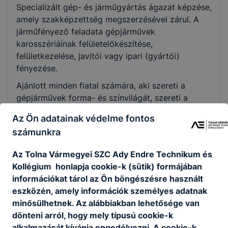
Specializált gép- és járműgyártás ágazat képzése,
Nem válaszható
amely szakképzettség megszerzésével zárul. A
járműfényező feladata gépjárművek
KKK/PTT
karosszériáinak felületelőkészítése,
KKK letöltése (pdf)
felületkezelése, javítói vagy ipari (gyártói)
PTT letöltése (pdf)
fényezése.
Ajánlott minden fiatal számára, aki szereti a
Okleveles technikusképzés
gépjárművek forma- és színvilágát, szereti a
látványos eredményeket és szívesen vesz részt a
Nem
Az Ön adatainak védelme fontos
végső felület kialakításának folyamatában.
számunkra
Az Tolna Vármegyei SZC Ady Endre Technikum és
KOMPETENCIAELVÁRÁS
Kollégium honlapja cookie-k (sütik) formájában
Jó tér- és színlátás, jó ﬁzikum, kézügyesség,
információkat tárol az Ön böngészésre használt
számítógépes ismeret, szakszerű kommunikáció.
eszközén, amely információk személyes adatnak
minősülhetnek. Az alábbiakban lehetősége van
dönteni arról, hogy mely típusú cookie-k
A SZAKKÉPZETTSÉGGEL RENDELKEZŐ
alkalmazását kívánja engedélyezni. A cookie-k