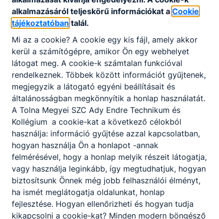
gépjárművek karosszériáit fényezésre
alkalmazásáról teljeskörű információkat a
Cookie
előkészíti, és a felületvédelmi vagy
tájékoztatóban
talál.
fényezési rétegrendet felépíti;
Mi az a cookie? A cookie egy kis fájl, amely akkor
ismeri a kézi, gépi csiszoló anyagokat,
kerül a számítógépre, amikor Ön egy webhelyet
szerszámokat, valamint ismeri a
látogat meg. A cookie-k számtalan funkcióval
varrattömítő, szigetelőanyagok, korrózió-,
rendelkeznek. Többek között információt gyűjtenek,
illetve üregvédő anyagok, festékek, lakkok
megjegyzik a látogató egyéni beállításait és
ﬁzikai és kémiai tulajdonságait;
általánosságban megkönnyítik a honlap használatát.
képes fémes és nemfémes anyagú
A Tolna Megyei SZC Ady Endre Technikum és
alkatrészek felületét a fényezési
Kollégium
a cookie-kat a következő célokból
eljárásoknak megfelelően előkészíteni és
használja: információ gyűjtése azzal kapcsolatban,
utókezelni;
hogyan használja Ön a honlapot -annak
javított és fényezésre felülettechnikailag
felmérésével, hogy a honlap melyik részeit látogatja,
előkészített alkatrészeken, karosszériákon
vagy használja leginkább, így megtudhatjuk, hogyan
javítófényezői munkafolyamatokat
biztosítsunk Önnek még jobb felhasználói élményt,
megtervez, előkészít és elvégez;
ha ismét meglátogatja oldalunkat, honlap
zsírtalanító-, csiszoló- és fényező
fejlesztése. Hogyan ellenőrizheti és hogyan tudja
gépeket, eszközöket, berendezéseket,
kikapcsolni a cookie-kat? Minden modern böngésző