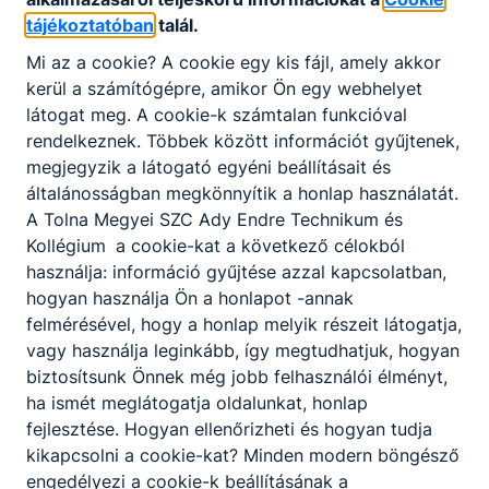
A SZAKKÉPZETTSÉGGEL RENDELKEZŐ
tájékoztatóban
talál.
képes a kozmetikai szalon működésének
Mi az a cookie? A cookie egy kis fájl, amely akkor
megtervezésére és a mindenkori hatályos
kerül a számítógépre, amikor Ön egy webhelyet
jogszabályok szerinti működtetésére;
látogat meg. A cookie-k számtalan funkcióval
kozmetikai alap és kiegészítő műveleteket
rendelkeznek. Többek között információt gyűjtenek,
végez, manuális és gépi módszerekkel;
megjegyzik a látogató egyéni beállításait és
diagnosztizál, kezelési tervet állít össze,
általánosságban megkönnyítik a honlap használatát.
kozmetikus által kezelhető kozmetikai
A Tolna Megyei SZC Ady Endre Technikum és
hibákat kezel;
Kollégium
a cookie-kat a következő célokból
professzionális kozmetikumokkal dolgozik,
használja: információ gyűjtése azzal kapcsolatban,
azok alap- és hatóanyagait ismeri,
hogyan használja Ön a honlapot -annak
kiválasztja a bőrtípusnak és az általa
felmérésével, hogy a honlap melyik részeit látogatja,
kezelhető rendellenességnek megfelelő
vagy használja leginkább, így megtudhatjuk, hogyan
készítményt;
biztosítsunk Önnek még jobb felhasználói élményt,
tanácsot ad az otthoni bőrápolással
ha ismét meglátogatja oldalunkat, honlap
kapcsolatban;
fejlesztése. Hogyan ellenőrizheti és hogyan tudja
speciális arc- és testkezelést végez;
kikapcsolni a cookie-kat? Minden modern böngésző
megismeri a legújabb szakmai
engedélyezi a cookie-k beállításának a