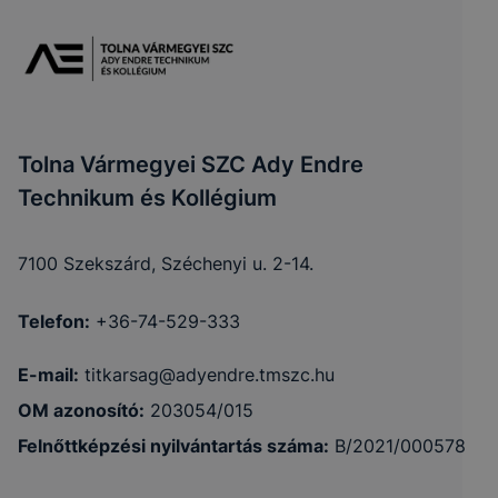
Tolna Vármegyei SZC Ady Endre
Technikum és Kollégium
7100 Szekszárd, Széchenyi u. 2-14.
Telefon:
+36-74-529-333
E-mail:
titkarsag@adyendre.tmszc.hu
OM azonosító:
203054/015
Felnőttképzési nyilvántartás száma:
B/2021/000578