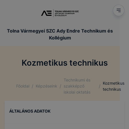
Tolna Vármegyei SZC Ady Endre Technikum és
Kollégium
Kozmetikus technikus
Technikumi és
Kozmetikus
/
/
/
Főoldal
Képzéseink
szakképző
technikus
iskolai oktatás
ÁLTALÁNOS ADATOK