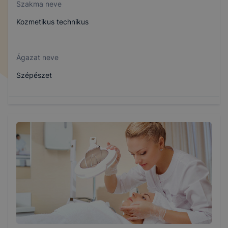
Szakma neve
Kozmetikus technikus
Ágazat neve
Szépészet
Szakmajegyzék száma
510122103
Képzés időtartama
5 év
Választható szakmairányok: