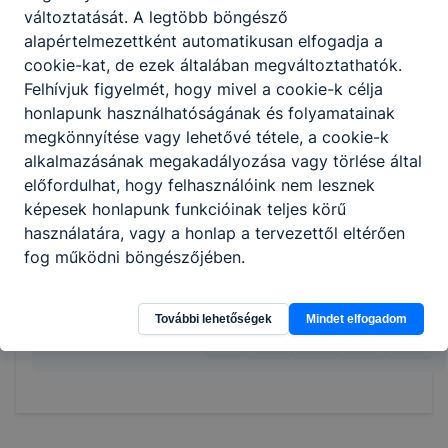
újdonságokat, rendszeresen
változtatását. A legtöbb böngésző
továbbképzéseken vesz részt;
alapértelmezettként automatikusan elfogadja a
testkezelést végez manuálisan
cookie-kat, de ezek általában megváltoztathatók.
(testtekercselés, pakolások felhelyezése,
Felhívjuk figyelmét, hogy mivel a cookie-k célja
testmasszázs);
honlapunk használhatóságának és folyamatainak
különböző test- és arcfestési technikákat
megkönnyítése vagy lehetővé tétele, a cookie-k
alkalmaz;
alkalmazásának megakadályozása vagy törlése által
smink-technikákat alkalmaz;
előfordulhat, hogy felhasználóink nem lesznek
eszközfertőtlenítést végez a
képesek honlapunk funkcióinak teljes körű
szolgáltatáshoz alkalmazott eszközök
használatára, vagy a honlap a tervezettől eltérően
esetében.
fog működni böngészőjében.
További lehetőségek
Mindet elfogadom
Megosztás